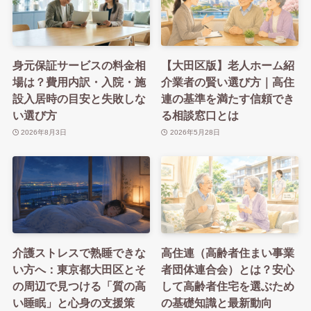
身元保証サービスの料金相
【大田区版】老人ホーム紹
場は？費用内訳・入院・施
介業者の賢い選び方｜高住
設入居時の目安と失敗しな
連の基準を満たす信頼でき
い選び方
る相談窓口とは
2026年8月3日
2026年5月28日
介護ストレスで熟睡できな
高住連（高齢者住まい事業
い方へ：東京都大田区とそ
者団体連合会）とは？安心
の周辺で見つける「質の高
して高齢者住宅を選ぶため
い睡眠」と心身の支援策
の基礎知識と最新動向