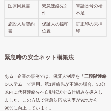
医療同意書
緊急連絡先2
電話番号の桁
件
不足
施設入居契約
保証人の捺印
訂正印の未押
書
位置
印
緊急時の安全ネット構築法
あるIT企業の事例では、保証人制度を
「三段階連絡
システム」
で運用。第1連絡先が不通の場合、30分
以内に代替連絡先へ自動転送する仕組みを導入し
ました。この方法で緊急対応成功率が92%から
98%に向上しています。